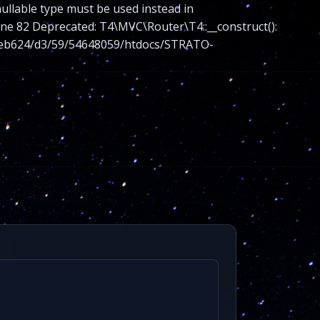
nullable type must be used instead in
 82 Deprecated: T4\MVC\Router\T4::__construct():
nt/web624/d3/59/54648059/htdocs/STRATO-