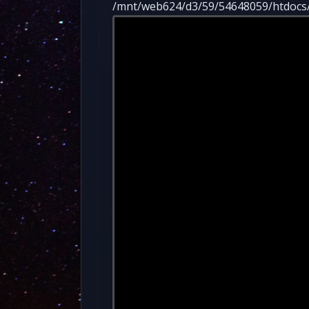
/mnt/web624/d3/59/54648059/htdocs