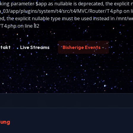
king parameter $app as nullable is deprecated, the explicit 
/app/plugins/system/t4/src/t4/MVC/Router/T4.php on line
ted, the explicit nullable type must be used instead in /m
T4.php on line 82
takt
Live Streams
Bisherige Events
lung