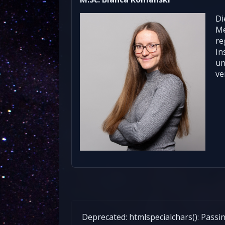
Di
Me
re
In
un
ve
Deprecated: htmlspecialchars(): Passin