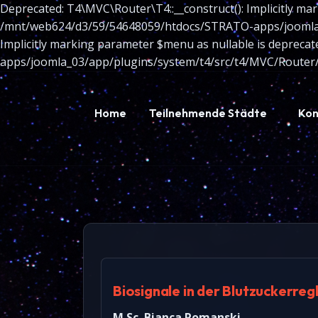
Deprecated: T4\MVC\Router\T4::__construct(): Implicitly mar
/mnt/web624/d3/59/54648059/htdocs/STRATO-apps/joomla_03
Implicitly marking parameter $menu as nullable is depreca
apps/joomla_03/app/plugins/system/t4/src/t4/MVC/Router/
Home
Teilnehmende Städte
Kon
Biosignale in der Blutzuckerreg
M.Sc. Bianca Romanski