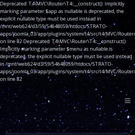
Deprecated: T4\MVC\Router\T4::__construct(): Implicitly
marking parameter $app as nullable is deprecated, the
explicit nullable type must be used instead in
/mnt/web624/d3/59/54648059/htdocs/STRATO-
apps/joomla_03/app/plugins/system/t4/src/t4/MVC/Router
on line 82 Deprecated: T4\MVC\Router\T4::__construct():
Implicitly marking parameter $menu as nullable is
deprecated, the explicit nullable type must be used instead
in /mnt/web624/d3/59/54648059/htdocs/STRATO-
apps/joomla_03/app/plugins/system/t4/src/t4/MVC/Router
on line 82