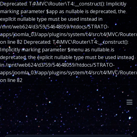
Deprecated: T4\MVC\Router\T4::__construct(): Implicitly
marking parameter $app as nullable is deprecated, the
explicit nullable type must be used instead in
/mnt/web624/d3/59/54648059/htdocs/STRATO-
apps/joomla_03/app/plugins/system/t4/src/t4/MVC/Router
on line 82 Deprecated: T4\MVC\Router\T4::__construct():
Implicitly marking parameter $menu as nullable is
deprecated, the explicit nullable type must be used instead
in /mnt/web624/d3/59/54648059/htdocs/STRATO-
apps/joomla_03/app/plugins/system/t4/src/t4/MVC/Router
on line 82