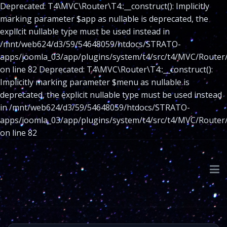
Deprecated: T4\MVC\Router\T4::__construct(): Implicitly
marking parameter $app as nullable is deprecated, the
explicit nullable type must be used instead in
/mnt/web624/d3/59/54648059/htdocs/STRATO-
apps/joomla_03/app/plugins/system/t4/src/t4/MVC/Router
on line 82 Deprecated: T4\MVC\Router\T4::__construct():
Implicitly marking parameter $menu as nullable is
deprecated, the explicit nullable type must be used instead
in /mnt/web624/d3/59/54648059/htdocs/STRATO-
apps/joomla_03/app/plugins/system/t4/src/t4/MVC/Router
on line 82