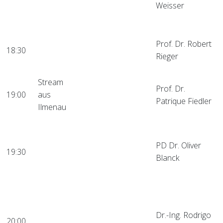
Weisser
Werte sind Ausdruck von
Gesundheit und Fitness?
Verlaufsmonitoring der
Hörsaal
Prof. Dr. Robert
18:30
Kamptokormie bei
1
Rieger
Parkinson im Alltag
Mobiles Monitoring von
Stream
Hirnaktivität:
Prof. Dr.
19:00
aus
Anwendungen und
Patrique Fiedler
Ilmenau
Herausforderungen
CyberKnife
Radiochirurgie: Wie ein
Hörsaal
PD Dr. Oliver
19:30
Roboter die
1
Blanck
Strahlentherapie
verändert
BCI – Brain Computer
Interface – Science
Hörsaal
Fiction oder Realität? -
Dr.-Ing. Rodrigo
20:00