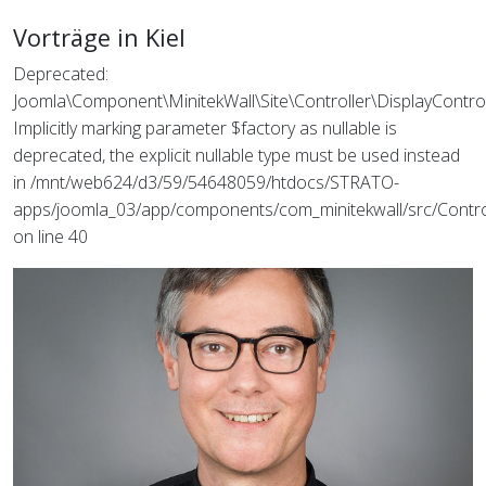
Vorträge in Kiel
Deprecated:
Joomla\Component\MinitekWall\Site\Controller\DisplayControll
Implicitly marking parameter $factory as nullable is
deprecated, the explicit nullable type must be used instead
in /mnt/web624/d3/59/54648059/htdocs/STRATO-
apps/joomla_03/app/components/com_minitekwall/src/Control
on line 40