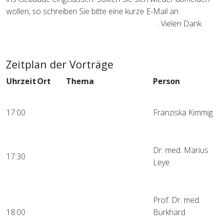
wollen, so schreiben Sie bitte eine kurze E-Mail an
abmeldung-kiel@nacht-der-biosignale.de
. Vielen Dank
Zeitplan der Vorträge
Uhrzeit
Ort
Thema
Person
Biosignale in der
Hörsaal
Molekulargenetik: Was
17:00
Franziska Kimmig
1
uns Sequenzdaten über
Gesundheit sagen
KI oder Kardiologen –
Hörsaal
Dr. med. Marius
17:30
wem soll ich mein Herz
1
Leye
anvertrauen?
Herzfrequenz und
Blutdruck in Ruhe und
Prof. Dr. med.
Hörsaal
unter körperlicher
18:00
Burkhard
1
Belastung – welche