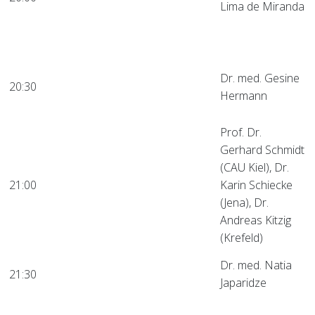
1
Wie Gehirnsignale neue
Lima de Miranda
Wege in der
Medizintechnik eröffnen
Elektroenzephalografie –
Hörsaal
Fortschritt,
Dr. med. Gesine
20:30
1
Anwendungen und
Hermann
Zukunftsperspektiven
Prof. Dr.
Gerhard Schmidt
(CAU Kiel), Dr.
Hörsaal
Mitmachformat:
21:00
Karin Schiecke
1
Wahrheit oder Lüge
(Jena), Dr.
Andreas Kitzig
(Krefeld)
Neuronale Netzwerke
Hörsaal
Dr. med. Natia
21:30
bei epileptischen
1
Japaridze
Enzephalopathien