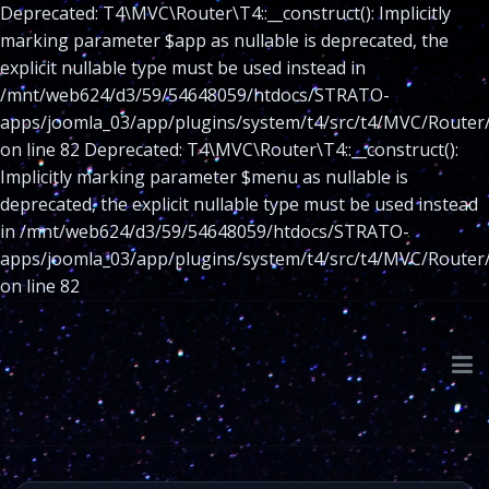
Deprecated: T4\MVC\Router\T4::__construct(): Implicitly
marking parameter $app as nullable is deprecated, the
explicit nullable type must be used instead in
/mnt/web624/d3/59/54648059/htdocs/STRATO-
apps/joomla_03/app/plugins/system/t4/src/t4/MVC/Router
on line 82 Deprecated: T4\MVC\Router\T4::__construct():
Implicitly marking parameter $menu as nullable is
deprecated, the explicit nullable type must be used instead
in /mnt/web624/d3/59/54648059/htdocs/STRATO-
apps/joomla_03/app/plugins/system/t4/src/t4/MVC/Router
on line 82