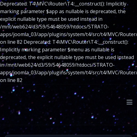
Deprecated: T4\MVC\Router\T4::__construct(): Implicitly
marking parameter $app as nullable is deprecated, the
explicit nullable type must be used instead in
/mnt/web624/d3/59/54648059/htdocs/STRATO-
apps/joomla_03/app/plugins/system/t4/src/t4/MVC/Router
on line 82 Deprecated: T4\MVC\Router\T4::__construct():
Implicitly marking parameter $menu as nullable is
deprecated, the explicit nullable type must be used instead
in /mnt/web624/d3/59/54648059/htdocs/STRATO-
apps/joomla_03/app/plugins/system/t4/src/t4/MVC/Router
on line 82