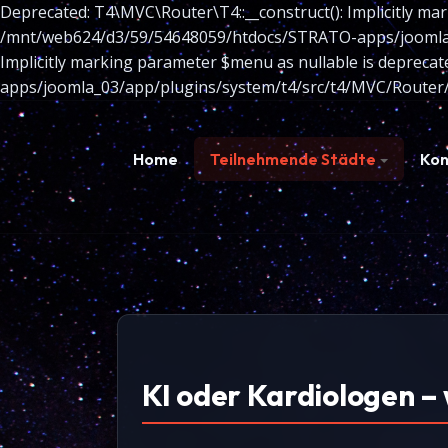
Deprecated: T4\MVC\Router\T4::__construct(): Implicitly mar
/mnt/web624/d3/59/54648059/htdocs/STRATO-apps/joomla_03
Implicitly marking parameter $menu as nullable is depreca
apps/joomla_03/app/plugins/system/t4/src/t4/MVC/Router/
Home
Teilnehmende Städte
Kon
KI oder Kardiologen –