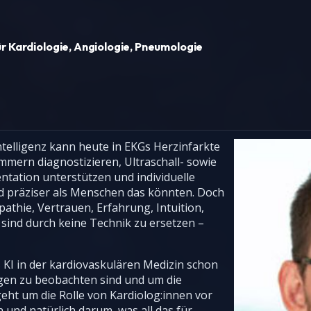
für Kardiologie, Angiologie, Pneumologie
ntelligenz kann heute in EKGs Herzinfarkte
mern diagnostizieren, Ultraschall- sowie
tation unterstützen und individuelle
und präziser als Menschen das könnten. Doch
athie, Vertrauen, Erfahrung, Intuition,
sind durch keine Technik zu ersetzen –
 KI in der kardiovaskulären Medizin schon
ngen zu beobachten sind und um die
ht um die Rolle von Kardiolog:innen vor
und natürlich darum, was all das für