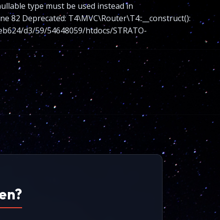
nullable type must be used instead in
 82 Deprecated: T4\MVC\Router\T4::__construct():
nt/web624/d3/59/54648059/htdocs/STRATO-
uen?